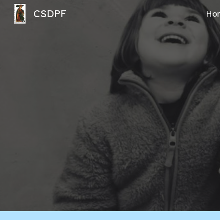
CSDPF
Ho
Sk